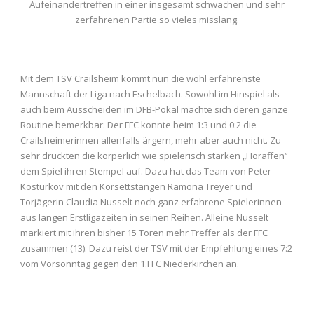
Aufeinandertreffen in einer insgesamt schwachen und sehr
zerfahrenen Partie so vieles misslang.
Mit dem TSV Crailsheim kommt nun die wohl erfahrenste
Mannschaft der Liga nach Eschelbach. Sowohl im Hinspiel als
auch beim Ausscheiden im DFB-Pokal machte sich deren ganze
Routine bemerkbar: Der FFC konnte beim 1:3 und 0:2 die
Crailsheimerinnen allenfalls ärgern, mehr aber auch nicht. Zu
sehr drückten die körperlich wie spielerisch starken „Horaffen“
dem Spiel ihren Stempel auf. Dazu hat das Team von Peter
Kosturkov mit den Korsettstangen Ramona Treyer und
Torjägerin Claudia Nusselt noch ganz erfahrene Spielerinnen
aus langen Erstligazeiten in seinen Reihen. Alleine Nusselt
markiert mit ihren bisher 15 Toren mehr Treffer als der FFC
zusammen (13). Dazu reist der TSV mit der Empfehlung eines 7:2
vom Vorsonntag gegen den 1.FFC Niederkirchen an.