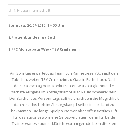
1. Frauenmannschaft
Sonntag, 26.04.2015, 14:00 Uhr
2.Frauenbundesliga Süd
1.FFC Montabaur/Ww –TSV Crailsheim
Am Sonntag erwartet das Team von Kannegieser/Schmidt den
Tabellenzweiten TSV Crailsheim zu Gast in Eschelbach. Nach
dem Rückschlag beim Konkurrenten Würzburg könnte die
nächste Aufgabe im Abstiegskampf also kaum schwerer sein.
Der Stachel des Vorsonntags saß tief, nachdem die Möglichkeit
dahin ist, das Heft im Abstiegskampf selbst in die Hand zu
bekommen. Die lange Spielpause war aber offensichtlich Gift
für das zuvor gewonnene Selbstvertrauen, denn für beide
Trainer war es kaum erklärlich, warum gerade beim direkten