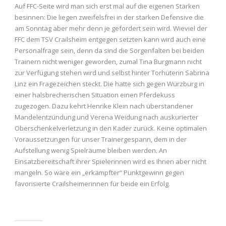
Auf FFC-Seite wird man sich erst mal auf die eigenen Stärken
besinnen: Die liegen zweifelsfrei in der starken Defensive die
am Sonntag aber mehr denn je gefordert sein wird. Wieviel der
FFC dem TSV Crailsheim entgegen setzten kann wird auch eine
Personalfrage sein, denn da sind die Sorgenfalten bei beiden
Trainern nicht weniger geworden, zumal Tina Burgmann nicht
zur Verfügung stehen wird und selbst hinter Torhüterin Sabrina
Linz ein Fragezeichen steckt. Die hatte sich gegen Würzburg in
einer halsbrecherischen Situation einen Pferdekuss
zugezogen. Dazu kehrt Henrike Klein nach überstandener
Mandelentzündung und Verena Weidung nach auskurierter
Oberschenkelverletzung in den Kader zurück. Keine optimalen
Voraussetzungen für unser Trainergespann, dem in der
Aufstellung wenig Spielräume bleiben werden. An
Einsatzbereitschaft ihrer Spielerinnen wird es Ihnen aber nicht
mangeln. So wäre ein „erkämpfter“ Punktgewinn gegen
favorisierte Crailsheimerinnen für beide ein Erfolg.