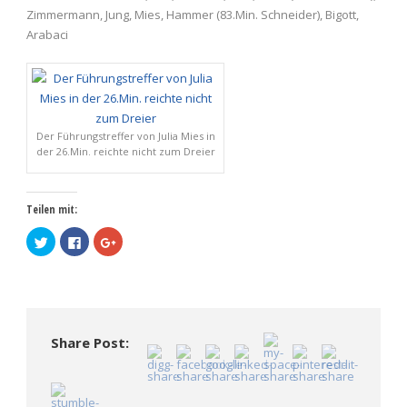
Zimmermann, Jung, Mies, Hammer (83.Min. Schneider), Bigott,
Arabaci
Der Führungstreffer von Julia Mies in
der 26.Min. reichte nicht zum Dreier
Teilen mit:
Klick,
Klick,
Zum
um
um
Teilen
über
auf
auf
Twitter
Facebook
Google+
zu
zu
anklicken
teilen
teilen
(Wird
(Wird
(Wird
in
in
in
neuem
neuem
neuem
Fenster
Fenster
Fenster
geöffnet)
Share Post:
geöffnet)
geöffnet)