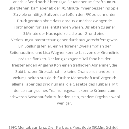
anschließend noch 2 brenzlige Situationen im Strafraum zu
überstehen, kam aber ab der 70. Minute immer besser ins Spiel.
Zu viele unnötige Ballverluste ließen den FFC zu sehr unter
Druck geraten ohne dass daraus zunächst zwingende
Torchancen für Issel entstanden wären. Bis eben zu jener
3.Minute der Nachspielzeit, die auf Grund einer
Verletzungsunterbrechung aber durchaus gerechtfertigt war.
Ein Stellungsfehler, ein verlorener Zweikampf an der
Seitenauslinie und Lisa Wagner konnte fast von der Grundlinie
präzise flanken. Der lang gezogene Ball fand bei der
freistehenden Angelina Kön einen trefflichen Abnehmer, die
Sabi Linz per Direktabnahme keine Chance lies und zum
vielumjubelten Ausgleich für ihre Mannschaft traf. Ärgerlich
allemal, aber das sind nun mal die Gesetze des Fußballs. Mit
der Leistung seines Teams insgesamt konnte Krämer zum
schweren Saisonauftakt zufrieden sein, mit dem Ergebnis wohl
weniger.
1.FFC Montabaur: Linz, Diel, Karbach, Pies, Bode (80.Min. Schildt),