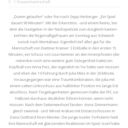
1. Frauenmannschaft
„Dumm gelaufen“ oder frei nach Sepp Herberger: „Ein Spiel
dauert 90 Minuten“. Mit der Erkenntnis -und einem Remis, bei
dem die Gastgeber in der Nachspielzeit zum Ausgleich kamen-
kehrten die Regionalligafrauen am Sonntag aus Schweich
zurück nach Montabaur. Eigentlich lief alles gut für die
Mannschaft von Dietmar Krämer: 3 Eckbälle in den ersten 15
Minuten, ein Schuss von Lisa Hammer an den Innenpfosten (die
nebenbei noch eine weitere gute Gelegenheit hatte) ein
Kopfball von Anna Pies, der eigentlich im Tor hätte sein müssen
und eben die 1:0 Führung durch Julia Mies in der 26.Minute.
Vorausgegangen war eine Traumkombination, die Julia mit
einem satten Linksschuss aus halblinker Position ins lange Eck
abschloss. Nach Torgelegenheiten gemessen hätte der FFC zur
Halbzeit durchaus deutlicher führen können, wenn nicht
müssen. Nach dem Seitenwechsel fanden Anna Zimmermann-
gleich zweimal- und Mirvet Arabaci mit Distanzschüssen in
Dana Gotthard ihren Meister. Die junge Isseler Torhüterin hielt
ihre Mannschaft mit glänzenden Reaktionen im Spiel. Issel hatte