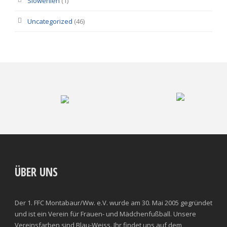
Slowenien
(1)
Uncategorized
(46)
ÜBER UNS
Der 1. FFC Montabaur/Ww. e.V. wurde am 30. Mai 2005 gegründet
und ist ein Verein für Frauen- und Mädchenfußball. Unsere
Vereinsfarben sind Blau-Weiss. Ihr findet uns auf dem