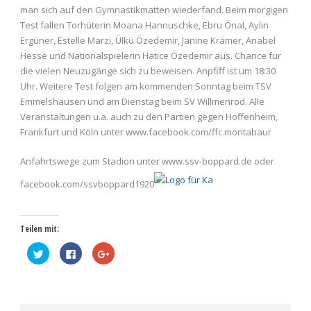
man sich auf den Gymnastikmatten wiederfand. Beim morgigen
Test fallen Torhüterin Moana Hannuschke, Ebru Önal, Aylin
Ergüner, Estelle Marzi, Ülkü Özedemir, Janine Krämer, Anabel
Hesse und Nationalspielerin Hatice Özedemir aus. Chance für
die vielen Neuzugänge sich zu beweisen. Anpfiff ist um 18:30
Uhr. Weitere Test folgen am kommenden Sonntag beim TSV
Emmelshausen und am Dienstag beim SV Willmenrod. Alle
Veranstaltungen u.a. auch zu den Partien gegen Hoffenheim,
Frankfurt und Köln unter www.facebook.com/ffc.montabaur
Anfahrtswege zum Stadion unter www.ssv-boppard.de oder
facebook.com/ssvboppard1920
Teilen mit:
Klick,
Klick,
Zum
um
um
Teilen
über
auf
auf
Twitter
Facebook
Google+
zu
zu
anklicken
teilen
teilen
(Wird
(Wird
(Wird
in
in
in
neuem