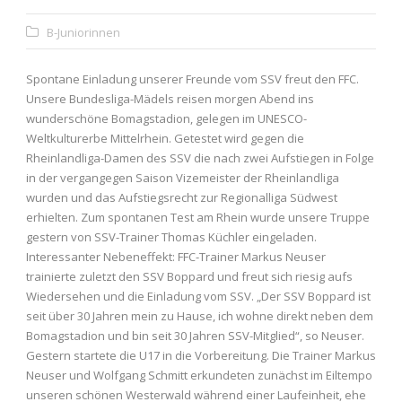
B-Juniorinnen
Spontane Einladung unserer Freunde vom SSV freut den FFC.
Unsere Bundesliga-Mädels reisen morgen Abend ins
wunderschöne Bomagstadion, gelegen im UNESCO-
Weltkulturerbe Mittelrhein. Getestet wird gegen die
Rheinlandliga-Damen des SSV die nach zwei Aufstiegen in Folge
in der vergangegen Saison Vizemeister der Rheinlandliga
wurden und das Aufstiegsrecht zur Regionalliga Südwest
erhielten. Zum spontanen Test am Rhein wurde unsere Truppe
gestern von SSV-Trainer Thomas Küchler eingeladen.
Interessanter Nebeneffekt: FFC-Trainer Markus Neuser
trainierte zuletzt den SSV Boppard und freut sich riesig aufs
Wiedersehen und die Einladung vom SSV. „Der SSV Boppard ist
seit über 30 Jahren mein zu Hause, ich wohne direkt neben dem
Bomagstadion und bin seit 30 Jahren SSV-Mitglied“, so Neuser.
Gestern startete die U17 in die Vorbereitung. Die Trainer Markus
Neuser und Wolfgang Schmitt erkundeten zunächst im Eiltempo
unseren schönen Westerwald während einer Laufeinheit, ehe