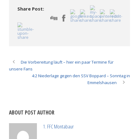
neuem
neuem
Fenster
Fenster
Fenster
geöffnet)
Share Post:
geöffnet)
geöffnet)
Die Vorbereitung läuft – hier ein paar Termine für
unsere Fans
4:2 Niederlage gegen den SSV Boppard – Sonntag in
Emmelshausen
ABOUT POST AUTHOR
1. FFC Montabaur