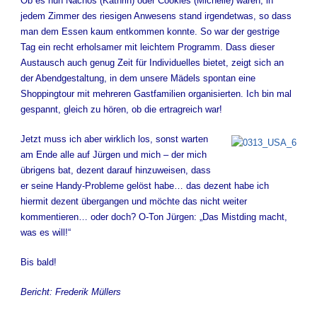
Ob es nun Nachos (Kathrin) oder Cookies (Michelle) waren, in
jedem Zimmer des riesigen Anwesens stand irgendetwas, so dass
man dem Essen kaum entkommen konnte. So war der gestrige
Tag ein recht erholsamer mit leichtem Programm. Dass dieser
Austausch auch genug Zeit für Individuelles bietet, zeigt sich an
der Abendgestaltung, in dem unsere Mädels spontan eine
Shoppingtour mit mehreren Gastfamilien organisierten. Ich bin mal
gespannt, gleich zu hören, ob die ertragreich war!
Jetzt muss ich aber wirklich los, sonst warten
am Ende alle auf Jürgen und mich – der mich
übrigens bat, dezent darauf hinzuweisen, dass
er seine Handy-Probleme gelöst habe… das dezent habe ich
hiermit dezent übergangen und möchte das nicht weiter
kommentieren… oder doch? O-Ton Jürgen: „Das Mistding macht,
was es will!“
Bis bald!
Bericht: Frederik Müllers