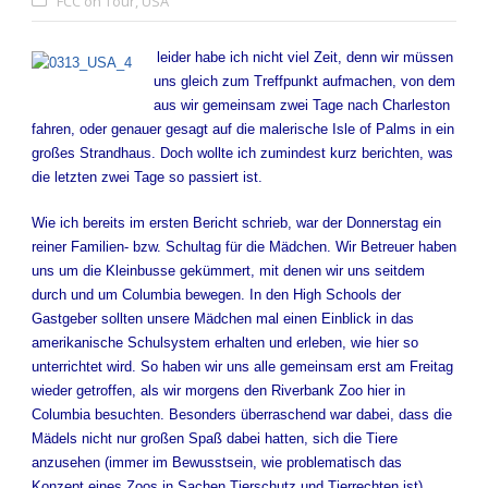
FCC on Tour
,
USA
l
leider habe ich nicht viel Zeit, denn wir müssen
uns gleich zum Treffpunkt aufmachen, von dem
aus wir gemeinsam zwei Tage nach Charleston
fahren, oder genauer gesagt auf die malerische Isle of Palms in ein
großes Strandhaus. Doch wollte ich zumindest kurz berichten, was
die letzten zwei Tage so passiert ist.
Wie ich bereits im ersten Bericht schrieb, war der Donnerstag ein
reiner Familien- bzw. Schultag für die Mädchen. Wir Betreuer haben
uns um die Kleinbusse gekümmert, mit denen wir uns seitdem
durch und um Columbia bewegen. In den High Schools der
Gastgeber sollten unsere Mädchen mal einen Einblick in das
amerikanische Schulsystem erhalten und erleben, wie hier so
unterrichtet wird. So haben wir uns alle gemeinsam erst am Freitag
wieder getroffen, als wir morgens den Riverbank Zoo hier in
Columbia besuchten. Besonders überraschend war dabei, dass die
Mädels nicht nur großen Spaß dabei hatten, sich die Tiere
anzusehen (immer im Bewusstsein, wie problematisch das
Konzept eines Zoos in Sachen Tierschutz und Tierrechten ist),