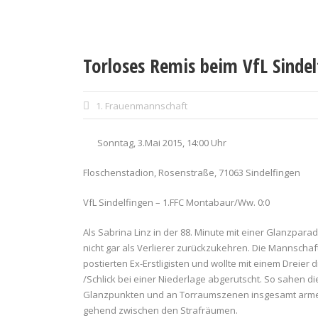
Torloses Remis beim VfL Sindel
1. Frauenmannschaft
Sonntag, 3.Mai 2015, 14:00 Uhr
Floschenstadion, Rosenstraße, 71063 Sindelfingen
VfL Sindelfingen – 1.FFC Montabaur/Ww. 0:0
Als Sabrina Linz in der 88. Minute mit einer Glanzpar
nicht gar als Verlierer zurückzukehren.
Die Mannschaft
postierten Ex-Erstligisten und wollte mit einem Dreie
/Schlick bei einer Niederlage abgerutscht. So sahen di
Glanzpunkten und an Torraumszenen insgesamt armes S
gehend zwischen den Strafräumen.