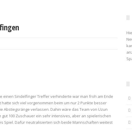
fingen
Hie
Ne
kan
anz
Sp
ade einen Sindelfinger Treffer verhinderte war man froh am Ende
 hatte sich viel vorgenommen beim um nur 2 Punkte besser
r die Abstiegsränge verlassen. Dahin wäre das Team von Uzun
e gut 100 Zuschauer ein sehr intensives, aber an spielerischen
piel. Dafür neutralisierten sich beide Mannschaften weitest