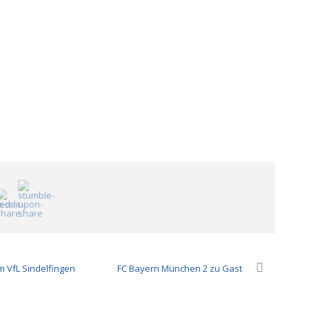
m VfL Sindelfingen
FC Bayern München 2 zu Gast