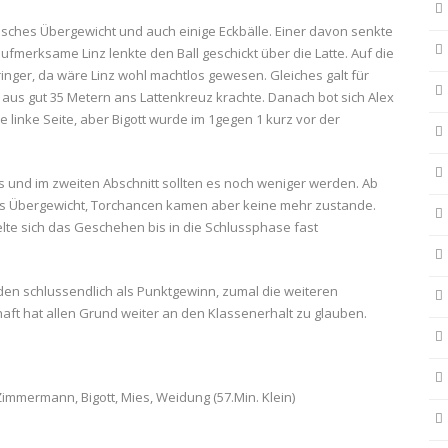
ptisches Übergewicht und auch einige Eckbälle. Einer davon senkte
aufmerksame Linz lenkte den Ball geschickt über die Latte. Auf die
ringer, da wäre Linz wohl machtlos gewesen. Gleiches galt für
 aus gut 35 Metern ans Lattenkreuz krachte. Danach bot sich Alex
e linke Seite, aber Bigott wurde im 1gegen 1 kurz vor der
ns und im zweiten Abschnitt sollten es noch weniger werden. Ab
chtes Übergewicht, Torchancen kamen aber keine mehr zustande.
lte sich das Geschehen bis in die Schlussphase fast
en schlussendlich als Punktgewinn, zumal die weiteren
aft hat allen Grund weiter an den Klassenerhalt zu glauben.
), Zimmermann, Bigott, Mies, Weidung (57.Min. Klein)