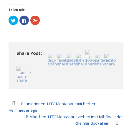
Teilen mit:
Klick,
Klick,
Zum
um
um
Teilen
über
auf
auf
Twitter
Facebook
Google+
zu
zu
anklicken
teilen
teilen
(Wird
(Wird
(Wird
in
in
in
neuem
neuem
neuem
Fenster
Fenster
Fenster
geöffnet)
Share Post:
geöffnet)
geöffnet)
B-Juniorinnen 1.FFC Montabaur mit herber
Heimniederlage
B-Mädchen 1.FFC Montabaur ziehen ins Halbfinale des
Rheinlandpokal ein