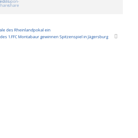
ale des Rheinlandpokal ein
es 1.FFC Montabaur gewinnen Spitzenspiel in Jägersburg