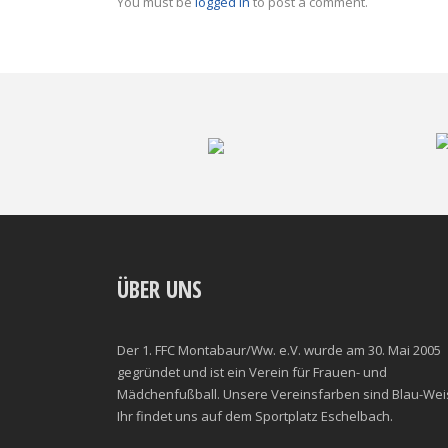
You must be
logged in
to post a comment.
ÜBER UNS
Der 1. FFC Montabaur/Ww. e.V. wurde am 30. Mai 2005
gegründet und ist ein Verein für Frauen- und
Mädchenfußball. Unsere Vereinsfarben sind Blau-Wei
Ihr findet uns auf dem Sportplatz Eschelbach.