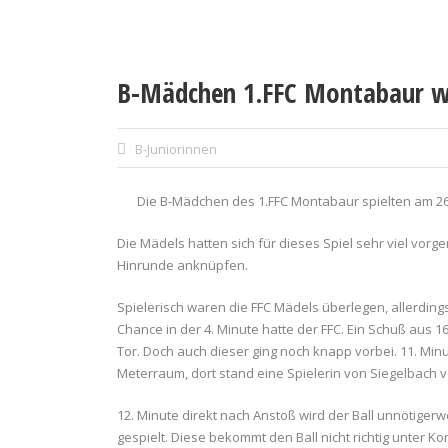
B-Mädchen 1.FFC Montabaur wur
B-Juniorinnen
Die B-Mädchen des 1.FFC Montabaur spielten am 26
Die Mädels hatten sich für dieses Spiel sehr viel vor
Hinrunde anknüpfen.
Spielerisch waren die FFC Mädels überlegen, allerdings
Chance in der 4. Minute hatte der FFC. Ein Schuß aus 1
Tor. Doch auch dieser ging noch knapp vorbei. 11. Minu
Meterraum, dort stand eine Spielerin von Siegelbach völ
12. Minute direkt nach Anstoß wird der Ball unnötige
gespielt. Diese bekommt den Ball nicht richtig unter K