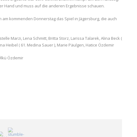
 der Hand und muss auf die anderen Ergebnisse schauen.
nn am kommenden Donnerstag das Spiel in Jägersburg, die auch
lle Marzi, Lena Schmitt, Britta Storz, Larissa Talarek, Alina Beck (
Jana Heibel ( 61. Medina Sauer ), Marie Päulgen, Hatice Özdemir
Ülkü Özdemir