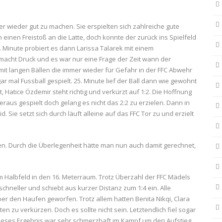
r wieder gut zu machen. Sie erspielten sich zahlreiche gute
 einen Freistoß an die Latte, doch konnte der zurück ins Spielfeld
 Minute probiert es dann Larissa Talarek mit einem
 macht Druck und es war nur eine Frage der Zeit wann der
r mit langen Bällen die immer wieder für Gefahr in der FFC Abwehr
 mal Fussball gespielt. 25. Minute lief der Ball dann wie gewohnt
kt, Hatice Özdemir steht richtig und verkürzt auf 1:2. Die Hoffnung
aus gespielt doch gelang es nicht das 2:2 zu erzielen. Dann in
d. Sie setzt sich durch läuft alleine auf das FFC Tor zu und erzielt
men. Durch die Überlegenheit hätte man nun auch damit gerechnet,
m Halbfeld in den 16. Meterraum. Trotz Überzahl der FFC Mädels
chneller und schiebt aus kurzer Distanz zum 1:4 ein. Alle
 den Haufen geworfen. Trotz allem hatten Benita Nikqi, Clara
n zu verkürzen. Doch es sollte nicht sein. Letztendlich fiel sogar
 Dieses Ergebnis war sehr schmerzhaft im Kampf um den Aufstieg.