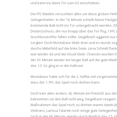
und kann ins leere Tor zum 0:2 einschieben.
Die FFC Mädels versuchten alles um diese groben Fehle
Gelegenheiten. In der 14. Minute schießt Marie Päulgen
kommende Ball nicht ins Tor untergebracht werden. 20.
Distanzschuss, der nur knapp über das Tor flog. 1.FFC
Anschlusstreffer fallen sollte. Siegelbach aggierte nu
sorgten. Doch Montabaur blieb dran und es wurde sogar
durchs Mittelfeld auf die linke Seite. Lena Schmitt flan
war wieder da und der Druck blieb. Chancen wurden her
der 33. Minute wieder ein langer Ball auf die gute Madri
das 1:3. So ging es in die Halbzeit.
Montabaur hatte sich für die 2. Hälfte viel vorgenom
dass der 1. FFC das Spiel noch drehen kann.
Doch kam alles anders. 42. Minute ein Freistoß aus de
bekommen sie den Ball nicht weg. Siegelbach reagiert s
Maßnahmen das Spiel noch zu drehen waren damit über
Viebranz, Larissa Talarek noch einige gute Gelegenheite
noch in der 66. Minute, wieder durch Madrid, das 1:5.