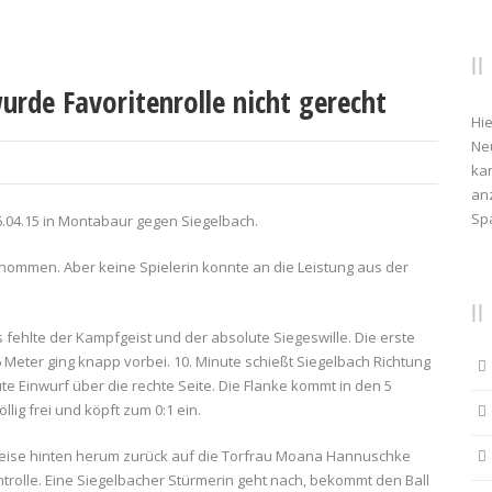
de Favoritenrolle nicht gerecht
Hie
Ne
kan
anz
Sp
.04.15 in Montabaur gegen Siegelbach.
genommen. Aber keine Spielerin konnte an die Leistung aus der
 fehlte der Kampfgeist und der absolute Siegeswille. Die erste
6 Meter ging knapp vorbei. 10. Minute schießt Siegelbach Richtung
te Einwurf über die rechte Seite. Die Flanke kommt in den 5
lig frei und köpft zum 0:1 ein.
rweise hinten herum zurück auf die Torfrau Moana Hannuschke
ontrolle. Eine Siegelbacher Stürmerin geht nach, bekommt den Ball