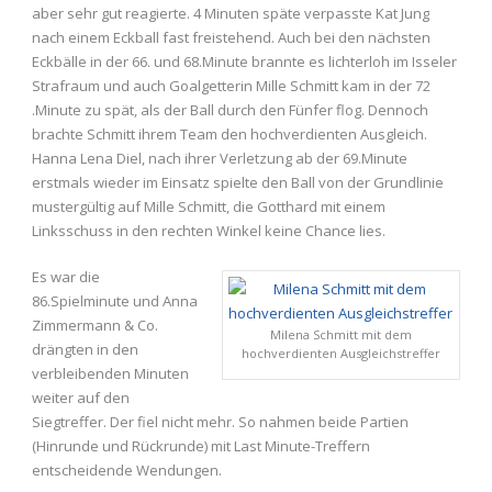
aber sehr gut reagierte. 4 Minuten späte verpasste Kat Jung
nach einem Eckball fast freistehend. Auch bei den nächsten
Eckbälle in der 66. und 68.Minute brannte es lichterloh im Isseler
Strafraum und auch Goalgetterin Mille Schmitt kam in der 72
.Minute zu spät, als der Ball durch den Fünfer flog. Dennoch
brachte Schmitt ihrem Team den hochverdienten Ausgleich.
Hanna Lena Diel, nach ihrer Verletzung ab der 69.Minute
erstmals wieder im Einsatz spielte den Ball von der Grundlinie
mustergültig auf Mille Schmitt, die Gotthard mit einem
Linksschuss in den rechten Winkel keine Chance lies.
Es war die
86.Spielminute und Anna
Zimmermann & Co.
Milena Schmitt mit dem
drängten in den
hochverdienten Ausgleichstreffer
verbleibenden Minuten
weiter auf den
Siegtreffer. Der fiel nicht mehr. So nahmen beide Partien
(Hinrunde und Rückrunde) mit Last Minute-Treffern
entscheidende Wendungen.