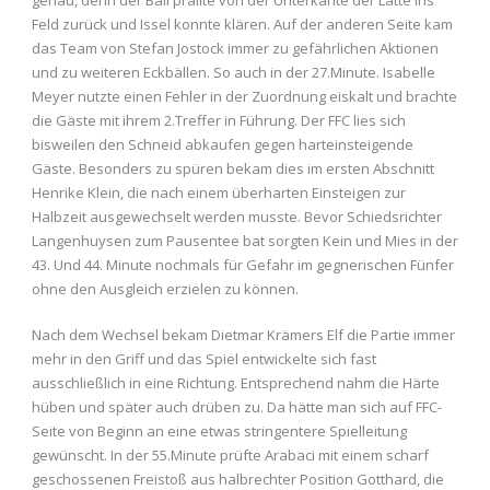
genau, denn der Ball prallte von der Unterkante der Latte ins
Feld zurück und Issel konnte klären. Auf der anderen Seite kam
das Team von Stefan Jostock immer zu gefährlichen Aktionen
und zu weiteren Eckbällen. So auch in der 27.Minute. Isabelle
Meyer nutzte einen Fehler in der Zuordnung eiskalt und brachte
die Gäste mit ihrem 2.Treffer in Führung. Der FFC lies sich
bisweilen den Schneid abkaufen gegen harteinsteigende
Gäste. Besonders zu spüren bekam dies im ersten Abschnitt
Henrike Klein, die nach einem überharten Einsteigen zur
Halbzeit ausgewechselt werden musste. Bevor Schiedsrichter
Langenhuysen zum Pausentee bat sorgten Kein und Mies in der
43. Und 44. Minute nochmals für Gefahr im gegnerischen Fünfer
ohne den Ausgleich erzielen zu können.
Nach dem Wechsel bekam Dietmar Krämers Elf die Partie immer
mehr in den Griff und das Spiel entwickelte sich fast
ausschließlich in eine Richtung. Entsprechend nahm die Härte
hüben und später auch drüben zu. Da hätte man sich auf FFC-
Seite von Beginn an eine etwas stringentere Spielleitung
gewünscht. In der 55.Minute prüfte Arabaci mit einem scharf
geschossenen Freistoß aus halbrechter Position Gotthard, die