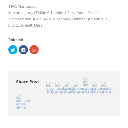
1.FFC Montabaur
Maxaner, Jung (77.Min Schneider), Pies, Bode, Schildt,
Zimmermann, Klein (46.Min. Arabaci), Hammer (69.Min. Diel)
Bigott, Schmitt, Mies
Teilen mit:
Klick,
Klick,
Zum
um
um
Teilen
über
auf
auf
Twitter
Facebook
Google+
zu
zu
anklicken
teilen
teilen
(Wird
(Wird
(Wird
in
in
in
neuem
neuem
neuem
Fenster
Fenster
Fenster
geöffnet)
Share Post:
geöffnet)
geöffnet)