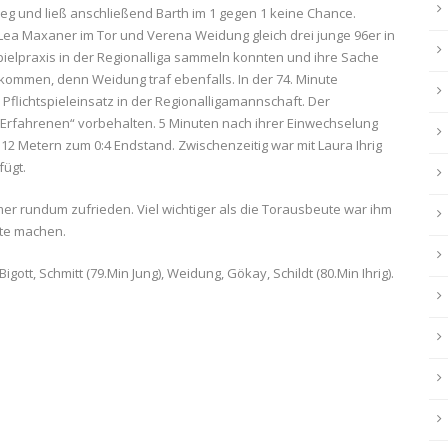
eg und ließ anschließend Barth im 1 gegen 1 keine Chance.
Lea Maxaner im Tor und Verena Weidung gleich drei junge 96er in
Spielpraxis in der Regionalliga sammeln konnten und ihre Sache
 kommen, denn Weidung traf ebenfalls. In der 74. Minute
n Pflichtspieleinsatz in der Regionalligamannschaft. Der
„Erfahrenen“ vorbehalten. 5 Minuten nach ihrer Einwechselung
12 Metern zum 0:4 Endstand. Zwischenzeitig war mit Laura Ihrig
fügt.
er rundum zufrieden. Viel wichtiger als die Torausbeute war ihm
tte machen.
ott, Schmitt (79.Min Jung), Weidung, Gökay, Schildt (80.Min Ihrig).