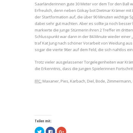
Saarländerinnen gute 30 Meter vor dem Tor den Ball w
Erfreulich, denn neben Gökay bot Dietmar Krämer mit 
der Startformation auf, die über 90 Minuten wichtige 
dabei sehr gut machten. Aber es sollte ja noch besser
markierte die junge Stürmerin ihren 2 Treffer im dritte
Schlusspunkt war dann in der 84.Minute wieder einer 
traf Kat Jung nach schöner Vorarbeit von Weidung aus 
sogar die vierte 96er auf dem Feld, die sich nahtlos ein
Trotz vieler ausgelassener Torgelegenheiten war Kräm
die Erkenntnis, dass die jungen Spielerinnen Fortschri
FFC:
Maxaner, Pies, Karbach, Diel, Bode, Zimmermann, Big
Teilen mit:
Klick,
Klick,
Zum