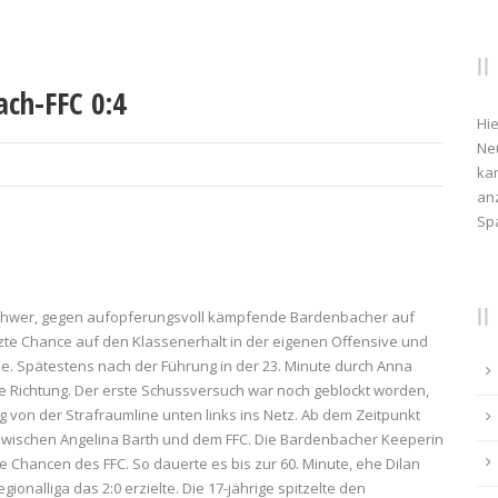
ach-FFC 0:4
Hie
Ne
kan
anz
Sp
 schwer, gegen aufopferungsvoll kämpfende Bardenbacher auf
etzte Chance auf den Klassenerhalt in der eigenen Offensive und
nde. Spätestens nach der Führung in der 23. Minute durch Anna
e Richtung. Der erste Schussversuch war noch geblockt worden,
 von der Strafraumline unten links ins Netz. Ab dem Zeitpunkt
 zwischen Angelina Barth und dem FFC. Die Bardenbacher Keeperin
te Chancen des FFC. So dauerte es bis zur 60. Minute, ehe Dilan
ionalliga das 2:0 erzielte. Die 17-jährige spitzelte den