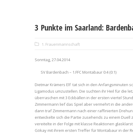
3 Punkte im Saarland: Bardenb
1. Frauenmannschaft
Sonntag, 27.04.2014
SV Bardenbach – 1.FFC Montabaur 0:4 (0:1)
Dietmar Krämers Elf tat sich in den Anfangsminuten
Ligamodus umzustellen. Die suchten ihr Heil für die l
überraschen mit 3 Eckbällen in der ersten viertel Stu
Zimmermann lief das Spiel aber vermehrt in die ander
dann traf Zimmermann nach einer raffinierten Drehung
entwickelte sich die Partie zusehends zu einem Duell
vereitelte in der Folge mit klasse Reaktionen glasklars
Gökay mit ihrem ersten Treffer für Montabaur in der Reg