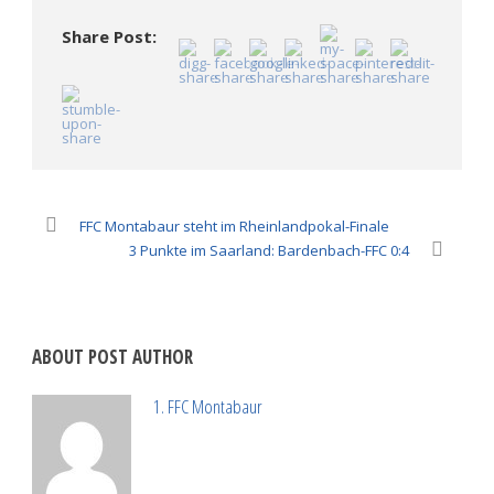
in
in
neuem
neuem
neuem
Fenster
Fenster
Fenster
geöffnet)
Share Post:
geöffnet)
geöffnet)
FFC Montabaur steht im Rheinlandpokal-Finale
3 Punkte im Saarland: Bardenbach-FFC 0:4
ABOUT POST AUTHOR
1. FFC Montabaur