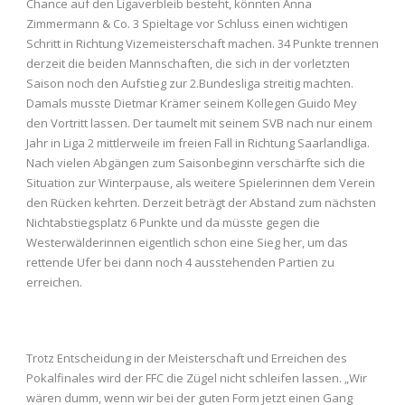
Chance auf den Ligaverbleib besteht, könnten Anna
Zimmermann & Co. 3 Spieltage vor Schluss einen wichtigen
Schritt in Richtung Vizemeisterschaft machen. 34 Punkte trennen
derzeit die beiden Mannschaften, die sich in der vorletzten
Saison noch den Aufstieg zur 2.Bundesliga streitig machten.
Damals musste Dietmar Krämer seinem Kollegen Guido Mey
den Vortritt lassen. Der taumelt mit seinem SVB nach nur einem
Jahr in Liga 2 mittlerweile im freien Fall in Richtung Saarlandliga.
Nach vielen Abgängen zum Saisonbeginn verschärfte sich die
Situation zur Winterpause, als weitere Spielerinnen dem Verein
den Rücken kehrten. Derzeit beträgt der Abstand zum nächsten
Nichtabstiegsplatz 6 Punkte und da müsste gegen die
Westerwälderinnen eigentlich schon eine Sieg her, um das
rettende Ufer bei dann noch 4 ausstehenden Partien zu
erreichen.
Trotz Entscheidung in der Meisterschaft und Erreichen des
Pokalfinales wird der FFC die Zügel nicht schleifen lassen. „Wir
wären dumm, wenn wir bei der guten Form jetzt einen Gang