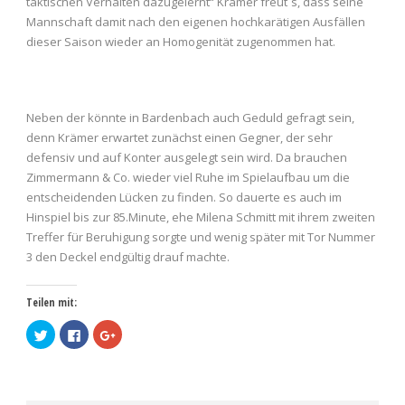
taktischen Verhalten dazugelernt“ Krämer freut`s, dass seine
Mannschaft damit nach den eigenen hochkarätigen Ausfällen
dieser Saison wieder an Homogenität zugenommen hat.
Neben der könnte in Bardenbach auch Geduld gefragt sein,
denn Krämer erwartet zunächst einen Gegner, der sehr
defensiv und auf Konter ausgelegt sein wird. Da brauchen
Zimmermann & Co. wieder viel Ruhe im Spielaufbau um die
entscheidenden Lücken zu finden. So dauerte es auch im
Hinspiel bis zur 85.Minute, ehe Milena Schmitt mit ihrem zweiten
Treffer für Beruhigung sorgte und wenig später mit Tor Nummer
3 den Deckel endgültig drauf machte.
Teilen mit:
Klick,
Klick,
Zum
um
um
Teilen
über
auf
auf
Twitter
Facebook
Google+
zu
zu
anklicken
teilen
teilen
(Wird
(Wird
(Wird
in