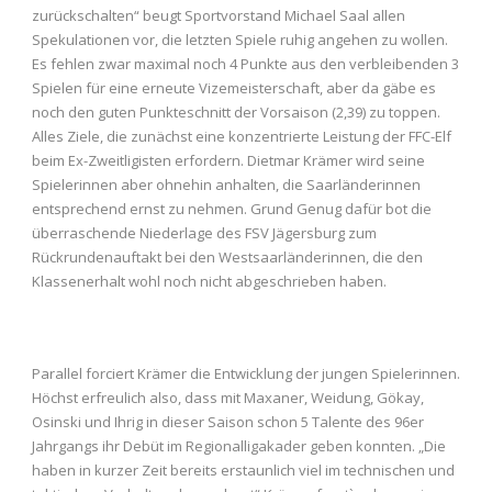
zurückschalten“ beugt Sportvorstand Michael Saal allen
Spekulationen vor, die letzten Spiele ruhig angehen zu wollen.
Es fehlen zwar maximal noch 4 Punkte aus den verbleibenden 3
Spielen für eine erneute Vizemeisterschaft, aber da gäbe es
noch den guten Punkteschnitt der Vorsaison (2,39) zu toppen.
Alles Ziele, die zunächst eine konzentrierte Leistung der FFC-Elf
beim Ex-Zweitligisten erfordern. Dietmar Krämer wird seine
Spielerinnen aber ohnehin anhalten, die Saarländerinnen
entsprechend ernst zu nehmen. Grund Genug dafür bot die
überraschende Niederlage des FSV Jägersburg zum
Rückrundenauftakt bei den Westsaarländerinnen, die den
Klassenerhalt wohl noch nicht abgeschrieben haben.
Parallel forciert Krämer die Entwicklung der jungen Spielerinnen.
Höchst erfreulich also, dass mit Maxaner, Weidung, Gökay,
Osinski und Ihrig in dieser Saison schon 5 Talente des 96er
Jahrgangs ihr Debüt im Regionalligakader geben konnten. „Die
haben in kurzer Zeit bereits erstaunlich viel im technischen und