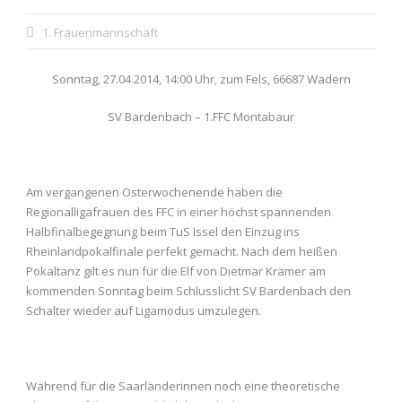
1. Frauenmannschaft
Sonntag, 27.04.2014, 14:00 Uhr, zum Fels, 66687 Wadern
SV Bardenbach – 1.FFC Montabaur
Am vergangenen Osterwochenende haben die
Regionalligafrauen des FFC in einer höchst spannenden
Halbfinalbegegnung beim TuS Issel den Einzug ins
Rheinlandpokalfinale perfekt gemacht. Nach dem heißen
Pokaltanz gilt es nun für die Elf von Dietmar Krämer am
kommenden Sonntag beim Schlusslicht SV Bardenbach den
Schalter wieder auf Ligamodus umzulegen.
Während für die Saarländerinnen noch eine theoretische