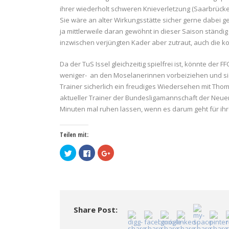
ihrer wiederholt schweren Knieverletzung (Saarbrück
Sie wäre an alter Wirkungsstätte sicher gerne dabei
ja mittlerweile daran gewöhnt in dieser Saison ständi
inzwischen verjüngten Kader aber zutraut, auch die 
Da der TuS Issel gleichzeitig spielfrei ist, könnte de
weniger- an den Moselanerinnen vorbeiziehen und sich
Trainer sicherlich ein freudiges Wiedersehen mit Th
aktueller Trainer der Bundesligamannschaft der Neue
Minuten mal ruhen lassen, wenn es darum geht für ihr
Teilen mit:
Klick,
Klick,
Zum
um
um
Teilen
über
auf
auf
Twitter
Facebook
Google+
zu
zu
anklicken
teilen
teilen
(Wird
(Wird
(Wird
in
in
in
neuem
neuem
neuem
Fenster
Fenster
Fenster
geöffnet)
Share Post:
geöffnet)
geöffnet)