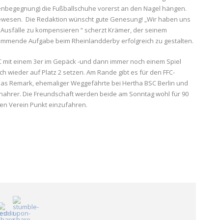
enbegegnung) die Fußballschuhe vorerst an den Nagel hängen.
 gewesen. Die Redaktion wünscht gute Genesung! „Wir haben uns
g Ausfälle zu kompensieren “ scherzt Krämer, der seinem
kommende Aufgabe beim Rheinlandderby erfolgreich zu gestalten.
r FFC mit einem 3er im Gepäck -und dann immer noch einem Spiel
 wieder auf Platz 2 setzen. Am Rande gibt es für den FFC-
omas Remark, ehemaliger Weggefährte bei Hertha BSC Berlin und
nahrer. Die Freundschaft werden beide am Sonntag wohl für 90
en Verein Punkt einzufahren.