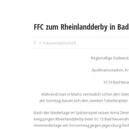
FFC zum Rheinlandderby in Ba
1. Frauenmannschaft
Regionalliga Südwest, 
Apollinarisstadion, K
SC13 Bad Neue
Während man in Mainz vermutlich schon den Sekt für
am Sonntag darum sich den zweiten Tabellenplatz a
Nach der Niederlage im Spitzenspiel reisen Anna Zim
ewig jungen Rheinlandderby beim SC 13 Bad Neuenahr 
Heimniederlage am Vorsonntag gegen Jägersburg höchst