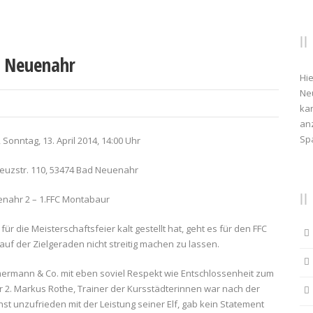
d Neuenahr
Hie
Ne
kan
anz
Sp
Sonntag, 13. April 2014, 14:00 Uhr
reuzstr. 110, 53474 Bad Neuenahr
nahr 2 – 1.FFC Montabaur
 die Meisterschaftsfeier kalt gestellt hat, geht es für den FFC
uf der Zielgeraden nicht streitig machen zu lassen.
mermann & Co. mit eben soviel Respekt wie Entschlossenheit zum
2. Markus Rothe, Trainer der Kursstädterinnen war nach der
 unzufrieden mit der Leistung seiner Elf, gab kein Statement