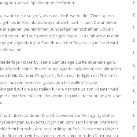
ung von seinen Spielerinnen einfordern.
gen auch nicht so groß, als dass die Reserve des Zweitligisten
ge geht es im Rheinlandderby natürlich auch immer. Dafür bieten
der eigenen B-Juniorinnen Bundesligamannschaft an. Soweit
eifen können und auch wollen. So gab bspw. Lisa Umbach aus dem
gegen Jägersburg ihr Comeback in der Regionalligaelf und wird
meln wollen.
Niederlage ins Derby, seine Gemütslage dürfte aber eine ganz
kaufte sich seine Elf sehr teuer, agierte im Rahmen ihre aktuellen
 Kritik. Ganz im Gegenteil: „Schott war lediglich ein Prüfstein
sern müssen, wenn wir ganz oben hin wollen“ blickte
lsagend auf die Baustellen für die nächste Saison. Krämer wird
er einstellen müssen, der vermutlich mit einer sehr jungen, aber
d.
ildt nach überstandener Krankheit wieder zur Verfügung stehen
ungsbedingten Auswechslung mit an Bord sein können. Während
klarheit herrscht, wird er allerdings auf die Dienste von Mirvret
prüfte Stürmerin wird nach der niederschmetternden Diagnose zu