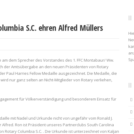
lumbia S.C. ehren Alfred Müllers
Hie
Ne
kan
anz
Sp
de am dem Sprecher des Vorstandes des 1. FFC Montabaur/ Ww.
sslich der Amtsübergabe an den neuen Präsidenten von Rotary
r Paul Harries Fellow Medaille ausgezeichnet. Die Medaille, die
wird nur ganz selten an Nicht-Mitglieder von Rotary verliehen,
ngagement für Völkerverständigung und besonderem Einsatz für
aille mit Nadel und Urkunde nicht von ungefähr vom Ronald J.
r Alfred. Ron ist Präsident unseres Partnerclubs South Carolina
n Rotary Columbia S.C. . Die Urkunde ist unterzeichnet von Kaljan