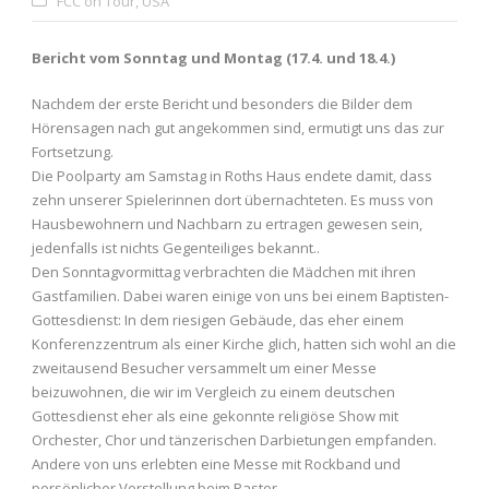
FCC on Tour
,
USA
Bericht vom Sonntag und Montag (17.4. und 18.4.)
Nachdem der erste Bericht und besonders die Bilder dem
Hörensagen nach gut angekommen sind, ermutigt uns das zur
Fortsetzung.
Die Poolparty am Samstag in Roths Haus endete damit, dass
zehn unserer Spielerinnen dort übernachteten. Es muss von
Hausbewohnern und Nachbarn zu ertragen gewesen sein,
jedenfalls ist nichts Gegenteiliges bekannt..
Den Sonntagvormittag verbrachten die Mädchen mit ihren
Gastfamilien. Dabei waren einige von uns bei einem Baptisten-
Gottesdienst: In dem riesigen Gebäude, das eher einem
Konferenzzentrum als einer Kirche glich, hatten sich wohl an die
zweitausend Besucher versammelt um einer Messe
beizuwohnen, die wir im Vergleich zu einem deutschen
Gottesdienst eher als eine gekonnte religiöse Show mit
Orchester, Chor und tänzerischen Darbietungen empfanden.
Andere von uns erlebten eine Messe mit Rockband und
persönlicher Vorstellung beim Pastor.