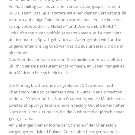
Am Nachmittag kam es zu einem ersten Übungsspiel mit dem
SCUFC Team. Das Spiel startete mit einer kleinen Verspätung, da
wir noch auf einige Spielerinnen warten mussten, die kurz vor
knapp vollbepackt mit „Hollister“ und „Abercrombie & Fitch“
Einkaufstüten zum Spielfeld gehastet kamen. Auf einem Platz
der in unserem Sprachgebrauch als Acker geführt wird und bei
ungewohnten dreißig Grad war das 0:2 aus unserer Sicht dann
akzeptabel.
Das Abendessen wurde in den Gastfamilien oder wie vielfach
üblich in einem Restaurant eingenommen, an Essen mangelt es
den Mädchen hier sicherlich nicht.
Der Montag brachte uns den geplanten Ortswechsel nach
Charleston. Mit den gemieteten zwei 15-Sitzer Vans erreichten
wir in ca. 90min zunächst North Charleston, wo die Mädchen ein
zweites Shoppingerlebnis in einem Factory Outlet Center hatten.
Nach den Tüten zu urteilen, fiel die Ausbeute hier jedoch etwas
geringer aus.
Am Ziel angekommen lockte der Strand auf der Charleston
vorgelagerten“ Isle of Palms“. Zuerst aber bezogen wir noch