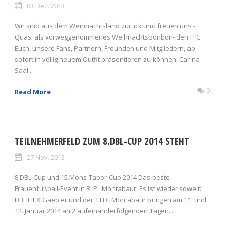
03 Dez. 2013
Wir sind aus dem Weihnachtsland zurück und freuen uns -
Quasi als vorweggenommenes Weihnachtsbonbon- den FFC
Euch, unsere Fans, Partnern, Freunden und Mitgliedern, ab
sofort in völlig neuem Outfit präsentieren zu können. Carina
Saal...
0
Read More
TEILNEHMERFELD ZUM 8.DBL-CUP 2014 STEHT
27 Nov. 2013
8.DBL-Cup und 15.Mons-Tabor-Cup 2014 Das beste
Frauenfußball-Event in RLP Montabaur. Es ist wieder soweit:
DBL ITEX Gaebler und der 1.FFC Montabaur bringen am 11. und
12. Januar 2014 an 2 aufeinanderfolgenden Tagen...