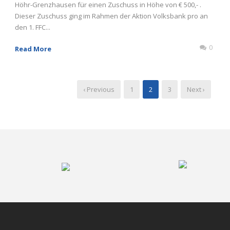
Höhr-Grenzhausen für einen Zuschuss in Höhe von € 500,- .
Dieser Zuschuss ging im Rahmen der Aktion Volksbank pro an
den 1. FFC...
0
Read More
‹ Previous
1
2
3
Next ›